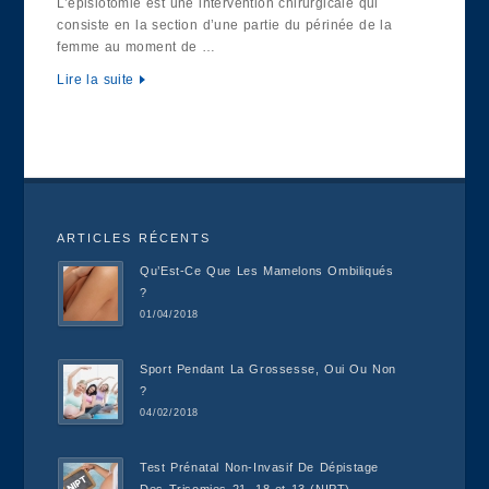
L’épisiotomie est une intervention chirurgicale qui
consiste en la section d’une partie du périnée de la
femme au moment de …
Lire la suite
ARTICLES RÉCENTS
Qu’Est-Ce Que Les Mamelons Ombiliqués
?
01/04/2018
Sport Pendant La Grossesse, Oui Ou Non
?
04/02/2018
Test Prénatal Non-Invasif De Dépistage
Des Trisomies 21, 18 et 13 (NIPT)