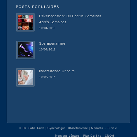
POSTS POPULAIRES
Développement Du Foetus Semaines
Aprés Semaines
10/04/2013
Spermogramme
10/04/2013
Incontinence Urinaire
10/02/2015
©
Dr. Safia Taieb | Gynécologue, Obstétricienne | Monastir - Tunisie
Mentions Légales
Plan Du Site
CNOM