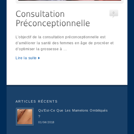
0
L’objectif de la consultation préconceptionnelle est
d’améliorer la santé des femmes en âge de procréer et
d’optimiser la grossesse à …
Lire la suite
ARTICLES RÉCENTS
Qu’Est-Ce Que Les Mamelons Ombiliqués
?
01/04/2018