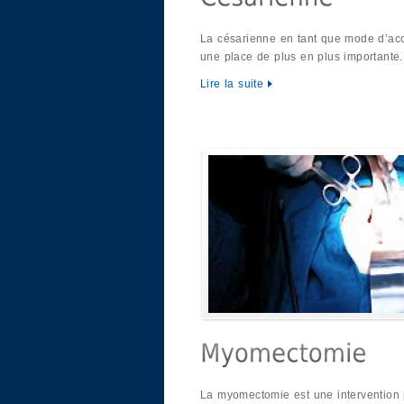
La césarienne en tant que mode d’ac
une place de plus en plus importante
Lire la suite
La myomectomie est une intervention 