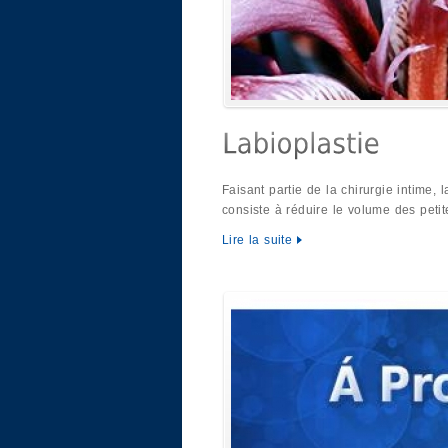
Faisant partie de la chirurgie intime, 
consiste à réduire le volume des peti
Lire la suite