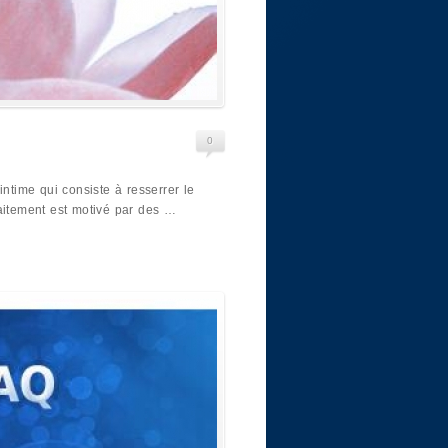
0
intime qui consiste à resserrer le
raitement est motivé par des …