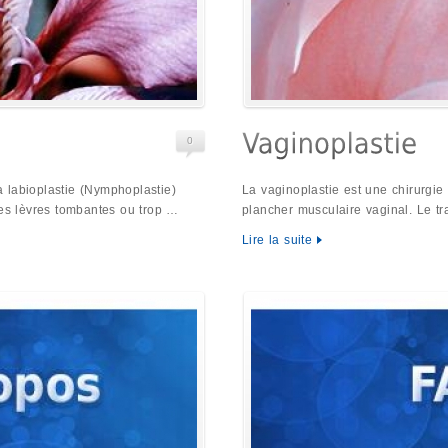
0
la labioplastie (Nymphoplastie)
La vaginoplastie est une chirurgie 
tes lèvres tombantes ou trop …
plancher musculaire vaginal. Le t
Lire la suite