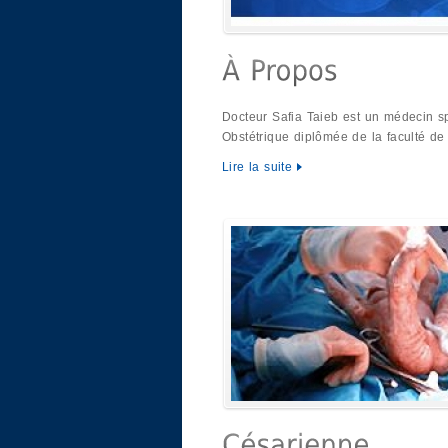
Docteur Safia Taieb est un médecin sp
Obstétrique diplômée de la faculté d
Lire la suite