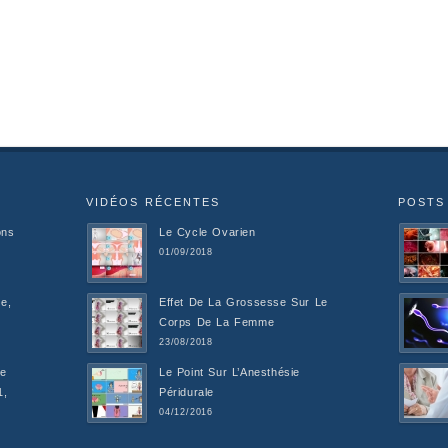
VIDÉOS RÉCENTES
POSTS
ons
Le Cycle Ovarien
01/09/2018
e,
Effet De La Grossesse Sur Le
Corps De La Femme
23/08/2018
De
Le Point Sur L’Anesthésie
1,
Péridurale
04/12/2016