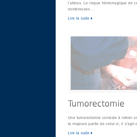
l’utérus. Le risque hémorragique de c
nombreuses …
Lire la suite
Une tumorectomie consiste à retirer 
la majeure partie de celui-ci, il s’agi
Lire la suite