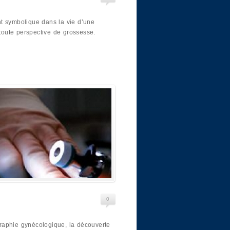
t symbolique dans la vie d’une
oute perspective de grossesse.
0
raphie gynécologique, la découverte