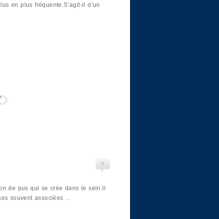
lus en plus fréquente.S’agit-il d’un
0
n de pus qui se crée dans le sein.Il
nses souvent associées …