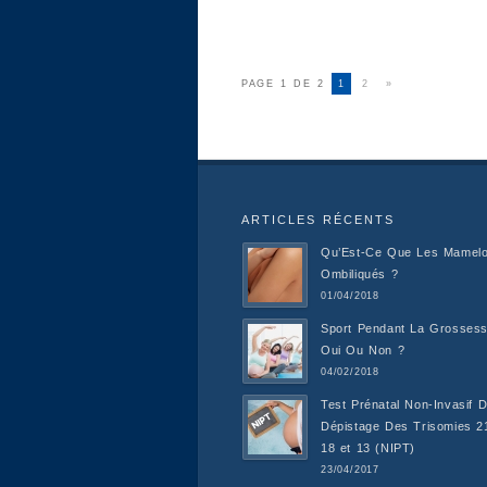
PAGE 1 DE 2
1
2
»
ARTICLES RÉCENTS
Qu’Est-Ce Que Les Mamel
Ombiliqués ?
01/04/2018
Sport Pendant La Grossess
Oui Ou Non ?
04/02/2018
Test Prénatal Non-Invasif 
Dépistage Des Trisomies 2
18 et 13 (NIPT)
23/04/2017