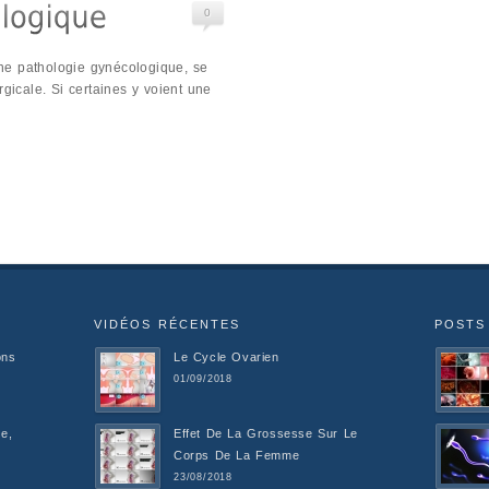
0
ne pathologie gynécologique, se
rgicale. Si certaines y voient une
VIDÉOS RÉCENTES
POSTS
ons
Le Cycle Ovarien
01/09/2018
e,
Effet De La Grossesse Sur Le
Corps De La Femme
23/08/2018