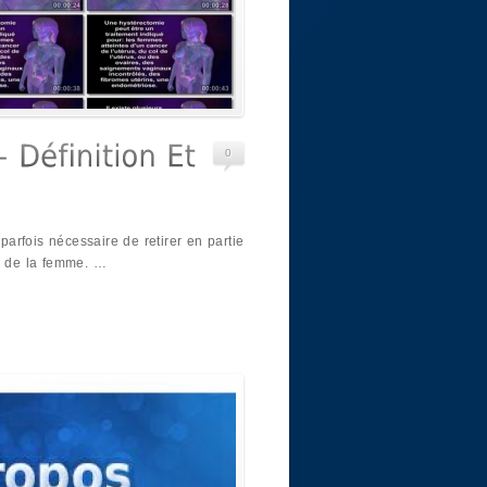
0
 parfois nécessaire de retirer en partie
ux de la femme. …