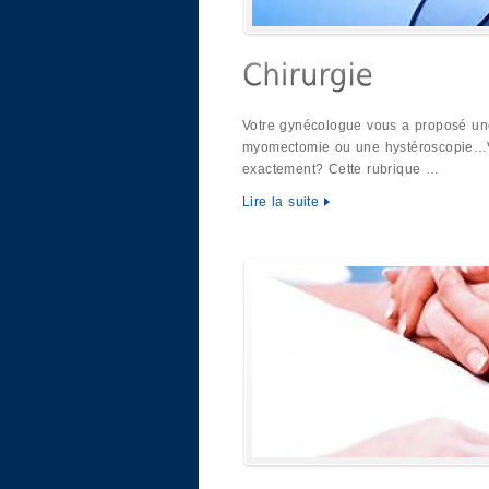
Votre gynécologue vous a proposé un
myomectomie ou une hystéroscopie…V
exactement? Cette rubrique …
Lire la suite