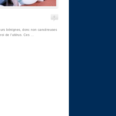
0
meurs bénignes, donc non cancéreuses
roi de l’utérus. Ces …