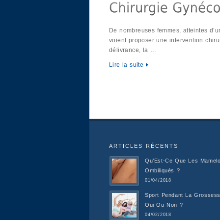
De nombreuses femmes, atteintes d’u
voient proposer une intervention chiru
délivrance, la …
Lire la suite
ARTICLES RÉCENTS
Qu’Est-Ce Que Les Mamel
Ombiliqués ?
01/04/2018
Sport Pendant La Grossess
Oui Ou Non ?
04/02/2018