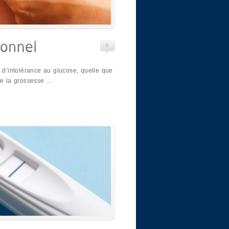
0
t d’intolérance au glucose, quelle que
 de la grossesse …