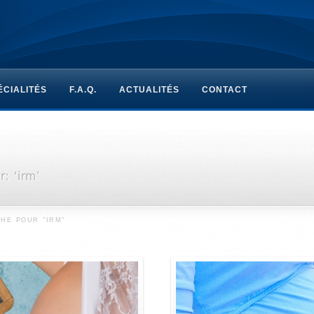
ÉCIALITÉS
F.A.Q.
ACTUALITÉS
CONTACT
HE POUR "IRM"