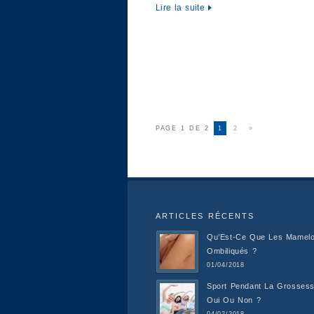
Lire la suite
PAGE 1 DE 2
1
2
»
ARTICLES RÉCENTS
Qu’Est-Ce Que Les Mamel
Ombiliqués ?
01/04/2018
Sport Pendant La Grossess
Oui Ou Non ?
04/02/2018