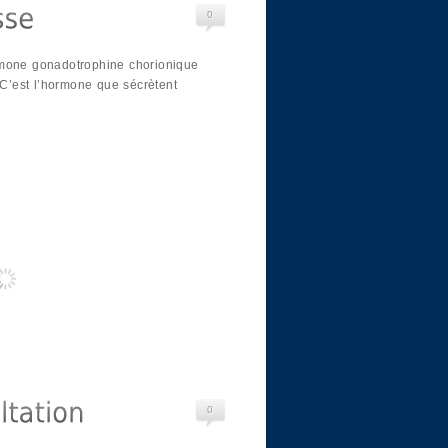
0
rmone gonadotrophine chorionique
’est l’hormone que sécrètent
0