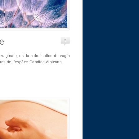
2
vaginale, est la colonisation du vagin
es de l’espèce Candida Albicans.