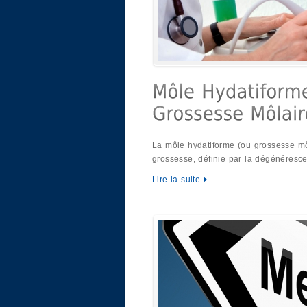
La môle hydatiforme (ou grossesse mô
grossesse, définie par la dégénéresce
Lire la suite