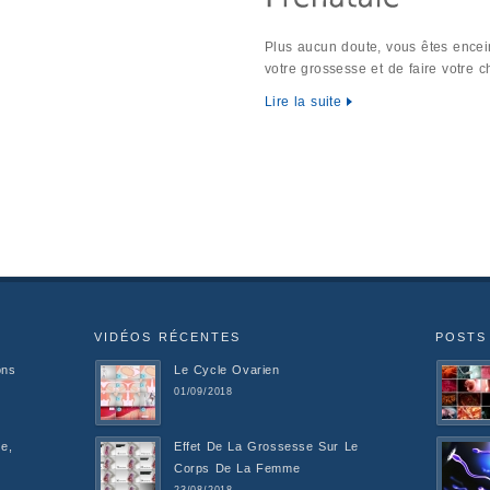
Plus aucun doute, vous êtes encei
votre grossesse et de faire votre 
Lire la suite
VIDÉOS RÉCENTES
POSTS
ons
Le Cycle Ovarien
01/09/2018
e,
Effet De La Grossesse Sur Le
Corps De La Femme
23/08/2018