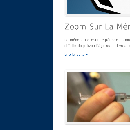
La ménopause est une période normale
difficile de prévoir l’âge auquel va ap
Lire la suite