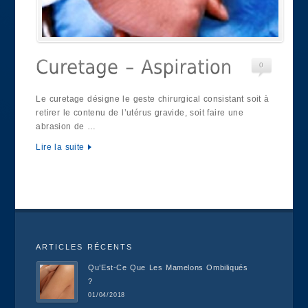
0
Le curetage désigne le geste chirurgical consistant soit à
retirer le contenu de l’utérus gravide, soit faire une
abrasion de …
Lire la suite
ARTICLES RÉCENTS
Qu’Est-Ce Que Les Mamelons Ombiliqués
?
01/04/2018