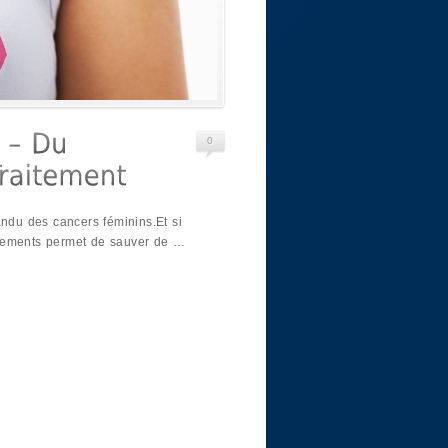
0
andu des cancers féminins.Et si
raitements permet de sauver de …