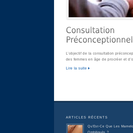
L’objectif de la consultation préconcep
des femmes en âge de procréer et d’o
Lire la suite
ARTICLES RÉCENTS
Qu’Est-Ce Que Les Mamel
Ombiliqués ?