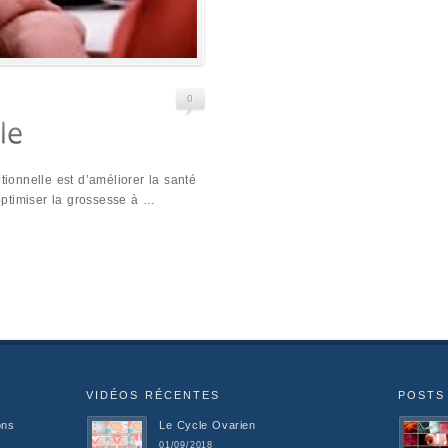
0
tionnelle est d’améliorer la santé
ptimiser la grossesse à …
VIDÉOS RÉCENTES
POSTS
ons
Le Cycle Ovarien
01/09/2018