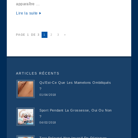
apparaître …
Lire la suite
PAGE 1 DE 3
1
2
3
»
ARTICLES RÉCENTS
Qu’Est-Ce Que Les Mamelons Ombiliqués
?
01/04/2018
Sport Pendant La Grossesse, Oui Ou Non
?
04/02/2018
Test Prénatal Non-Invasif De Dépistage