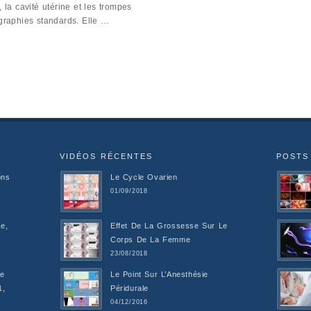
 la cavité utérine et les trompes
ographies standards. Elle …
VIDÉOS RÉCENTES
POSTS
ons
Le Cycle Ovarien
01/09/2018
e,
Effet De La Grossesse Sur Le
Corps De La Femme
23/08/2018
De
Le Point Sur L’Anesthésie
1,
Péridurale
04/12/2016