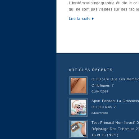
L’hystérosalpingographie étudie le col,
qui ne sont pas visibles sur des radi
Lire la suite
ARTICLES RÉCENTS
Qu’Est-Ce Que Les Mamel
Ombiliqués ?
01/04/2018
Sport Pendant La Grossess
Oui Ou Non ?
04/02/2018
Test Prénatal Non-Invasif 
Dépistage Des Trisomies 2
18 et 13 (NIPT)