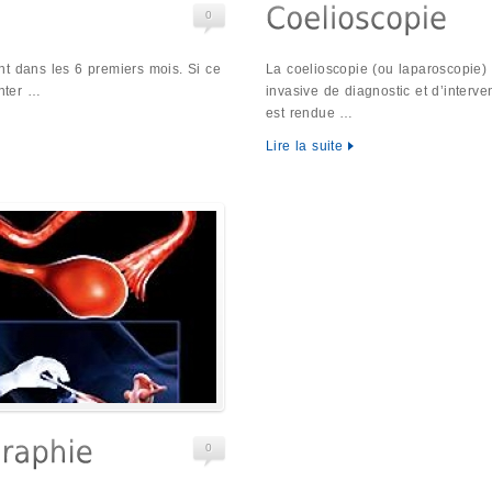
0
t dans les 6 premiers mois. Si ce
La coelioscopie (ou laparoscopie) 
enter …
invasive de diagnostic et d’interv
est rendue …
Lire la suite
0