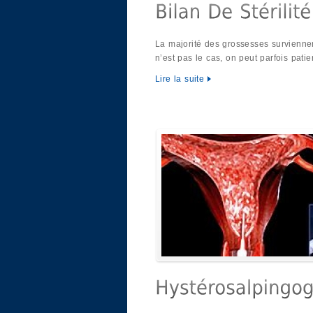
La majorité des grossesses surviennen
n’est pas le cas, on peut parfois pati
Lire la suite