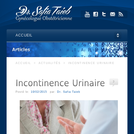
ACCUEIL
ACCUEIL
>
ACTUALITÉS
>
INCONTINENCE URINAIRE
3
Posté le:
10/02/2015
par:
Dr. Safia Taieb