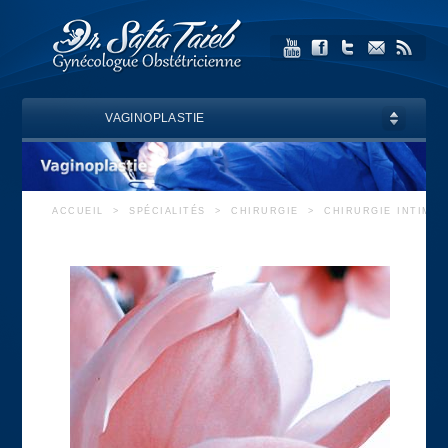
VAGINOPLASTIE
ACCUEIL
>
SPÉCIALITÉS
>
CHIRURGIE
>
CHIRURGIE INTIME