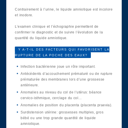
Contrairement à l’urine, le liquide amniotique est incolore
et inodore.
L’examen clinique et l’échographie permettent de
confirmer le diagnostic et de suivre l’évolution de la
quantité du liquide amniotique.
Y A-T-IL DES FACTEURS QUI FAVORISENT LA
RUPTURE DE LA POCHE DES EAUX?
Infection bactérienne joue un rôle important.
Antécédents d’accouchement prématuré ou de rupture
prématurée des membranes lors d’une grossesse
antérieure.
Anomalies au niveau du col de l’utérus: béance
cervico-isthmique, cerclage du col…
Anomalies de position du placenta (placenta praevia).
Surdistension utérine: grossesses multiples, gros
bébé ou une trop grande quantité de liquide
amniotique.