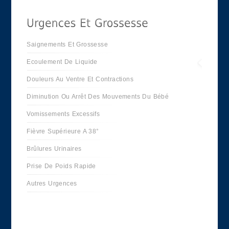
Saignements Et Grossesse
Ecoulement De Liquide
Douleurs Au Ventre Et Contractions
Diminution Ou Arrêt Des Mouvements Du Bébé
Vomissements Excessifs
Fièvre Supérieure A 38°
Brûlures Urinaires
Prise De Poids Rapide
Autres Urgences