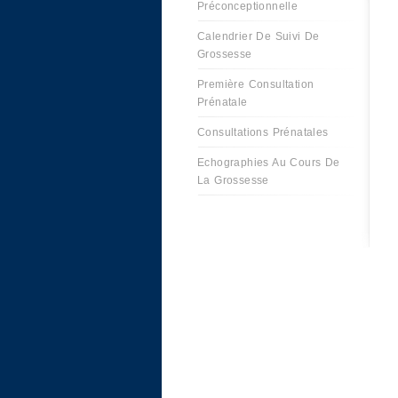
Préconceptionnelle
Calendrier De Suivi De
Grossesse
Première Consultation
Prénatale
Consultations Prénatales
Echographies Au Cours De
La Grossesse