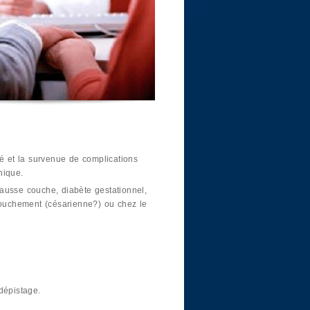
ité et la survenue de complications
nique.
ausse couche, diabète gestationnel,
ccouchement (césarienne?) ou chez le
dépistage.