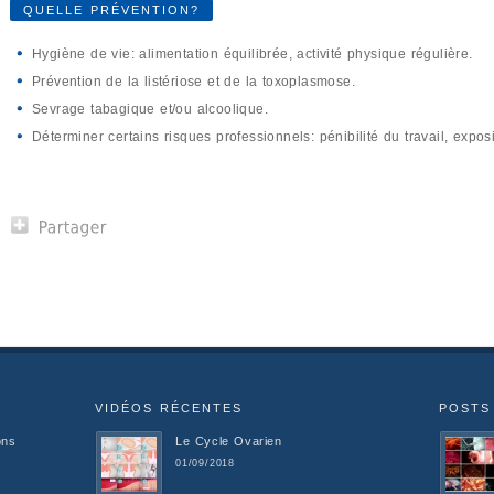
QUELLE PRÉVENTION?
Hygiène de vie: alimentation équilibrée, activité physique régulière.
Prévention de la listériose et de la toxoplasmose.
Sevrage tabagique et/ou alcoolique.
Déterminer certains risques professionnels: pénibilité du travail, expos
VIDÉOS RÉCENTES
POSTS
ons
Le Cycle Ovarien
01/09/2018