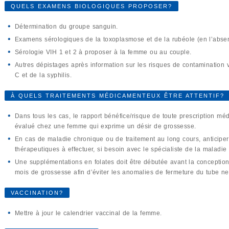
QUELS EXAMENS BIOLOGIQUES PROPOSER?
Détermination du groupe sanguin.
Examens sérologiques de la toxoplasmose et de la rubéole (en l’absen
Sérologie VIH 1 et 2 à proposer à la femme ou au couple.
Autres dépistages après information sur les risques de contamination ve
C et de la syphilis.
À QUELS TRAITEMENTS MÉDICAMENTEUX ÊTRE ATTENTIF?
Dans tous les cas, le rapport bénéfice/risque de toute prescription mé
évalué chez une femme qui exprime un désir de grossesse.
En cas de maladie chronique ou de traitement au long cours, anticiper
thérapeutiques à effectuer, si besoin avec le spécialiste de la maladie
Une supplémentations en folates doit être débutée avant la conception
mois de grossesse afin d’éviter les anomalies de fermeture du tube ne
VACCINATION?
Mettre à jour le calendrier vaccinal de la femme.