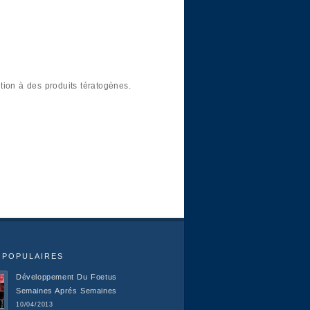
ition à des produits tératogènes.
 POPULAIRES
Développement Du Foetus
Semaines Aprés Semaines
10/04/2013