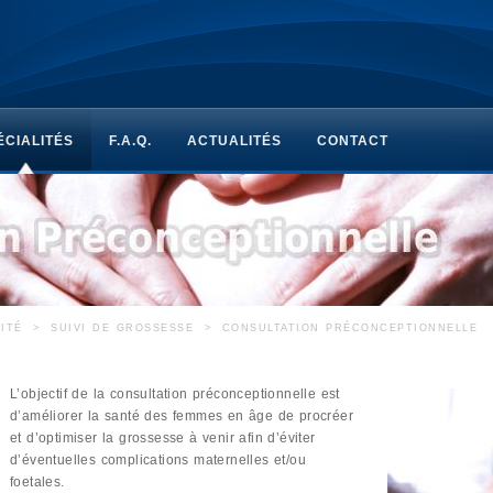
ÉCIALITÉS
F.A.Q.
ACTUALITÉS
CONTACT
ITÉ
>
SUIVI DE GROSSESSE
>
CONSULTATION PRÉCONCEPTIONNELLE
L’objectif de la consultation préconceptionnelle est
d’améliorer la santé des femmes en âge de procréer
et d’optimiser la grossesse à venir afin d’éviter
d’éventuelles complications maternelles et/ou
foetales.