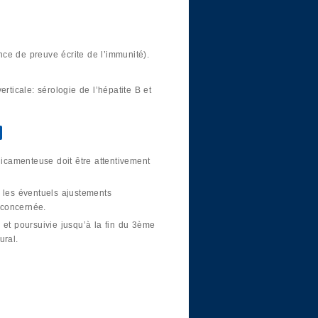
ce de preuve écrite de l’immunité).
rticale: sérologie de l’hépatite B et
dicamenteuse doit être attentivement
 les éventuels ajustements
 concernée.
 et poursuivie jusqu’à la fin du 3ème
ural.