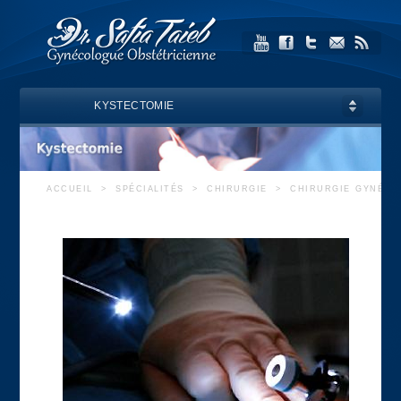
KYSTECTOMIE
ACCUEIL
>
SPÉCIALITÉS
>
CHIRURGIE
>
CHIRURGIE GYNÉCO