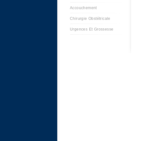
Accouchement
Chirurgie Obstétricale
Urgences Et Grossesse