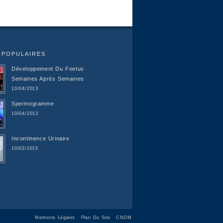
 POPULAIRES
Développement Du Foetus
Semaines Aprés Semaines
10/04/2013
Spermogramme
10/04/2013
Incontinence Urinaire
10/02/2015
Mentions Légales
Plan Du Site
CNOM