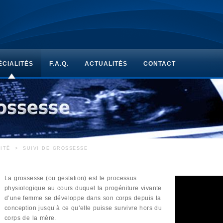
ÉCIALITÉS
F.A.Q.
ACTUALITÉS
CONTACT
ITÉ
>
SUIVI DE GROSSESSE
La grossesse (ou gestation) est le processus
physiologique au cours duquel la progéniture vivante
d’une femme se développe dans son corps depuis la
conception jusqu’à ce qu’elle puisse survivre hors du
corps de la mère.