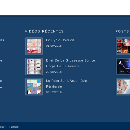
VIDÉOS RÉCENTES
POSTS
ons
Le Cycle Ovarien
01/09/2018
e,
Effet De La Grossesse Sur Le
Corps De La Femme
23/08/2018
De
Le Point Sur L’Anesthésie
1,
Péridurale
04/12/2016
stir - Tunisie