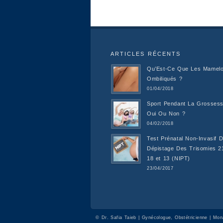
ARTICLES RÉCENTS
Qu’Est-Ce Que Les Mamel
Ombiliqués ?
01/04/2018
Sport Pendant La Grossess
Oui Ou Non ?
04/02/2018
Test Prénatal Non-Invasif 
Dépistage Des Trisomies 2
18 et 13 (NIPT)
23/04/2017
©
Dr. Safia Taieb | Gynécologue, Obstétricienne | Mona