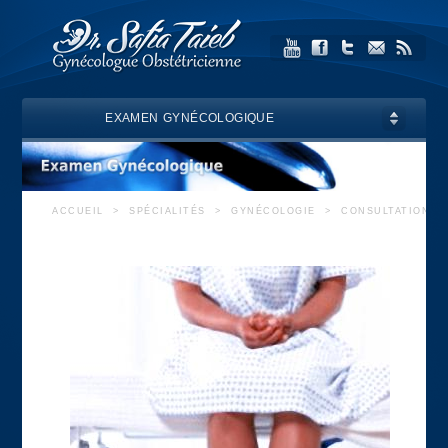
EXAMEN GYNÉCOLOGIQUE
ACCUEIL
>
SPÉCIALITÉS
>
GYNÉCOLOGIE
>
CONSULTATION G