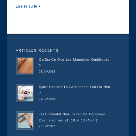
Lire la suite
ARTICLES RÉCENTS
Qu’Est-Ce Que Les Mamelons Ombiliqués
?
01/04/2018
Sport Pendant La Grossesse, Oui Ou Non
?
04/02/2018
Test Prénatal Non-Invasif De Dépistage
Des Trisomies 21, 18 et 13 (NIPT)
23/04/2017