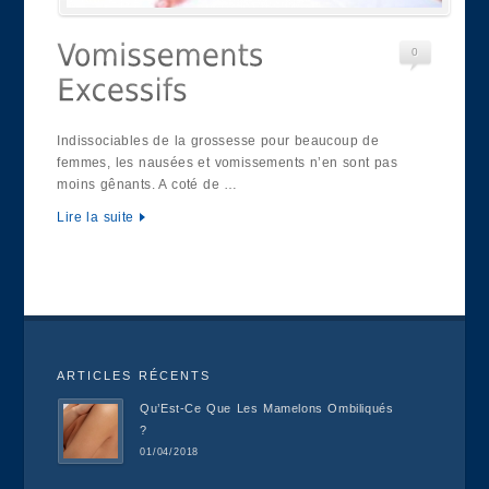
0
Indissociables de la grossesse pour beaucoup de
femmes, les nausées et vomissements n’en sont pas
moins gênants. A coté de …
Lire la suite
ARTICLES RÉCENTS
Qu’Est-Ce Que Les Mamelons Ombiliqués
?
01/04/2018