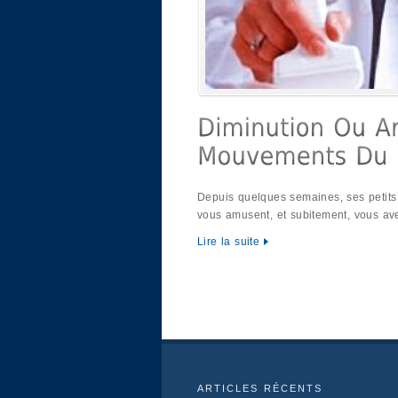
Depuis quelques semaines, ses petits
vous amusent, et subitement, vous av
Lire la suite
ARTICLES RÉCENTS