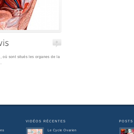
0
e, où sont situés les organes de la
 …
VIDÉOS RÉCENTES
POSTS
ons
Le Cycle Ovarien