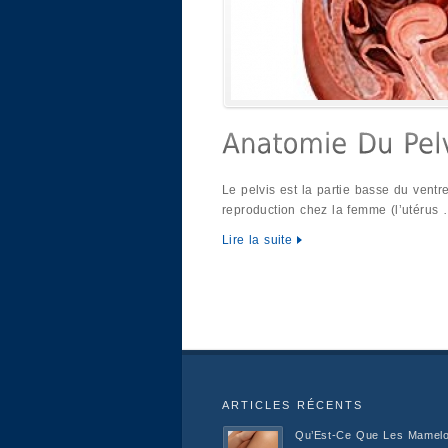
Le pelvis est la partie basse du ventr
reproduction chez la femme (l’utérus
Lire la suite
ARTICLES RÉCENTS
Qu’Est-Ce Que Les Mamel