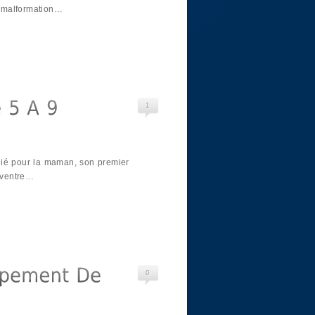
e malformation…
1
gié pour la maman, son premier
 ventre…
0