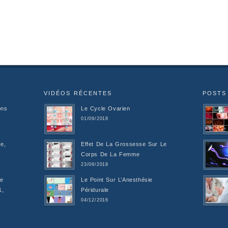
VIDÉOS RÉCENTES
POSTS
ons
Le Cycle Ovarien
01/09/2018
e,
Effet De La Grossesse Sur Le
Corps De La Femme
23/08/2018
De
Le Point Sur L’Anesthésie
1,
Péridurale
04/12/2016