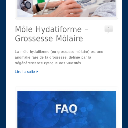
0
La môle hydatiforme (ou grossesse môlaire) est une
anomalie rare de la grossesse, définie par la
dégénérescence kystique des villosités …
Lire la suite