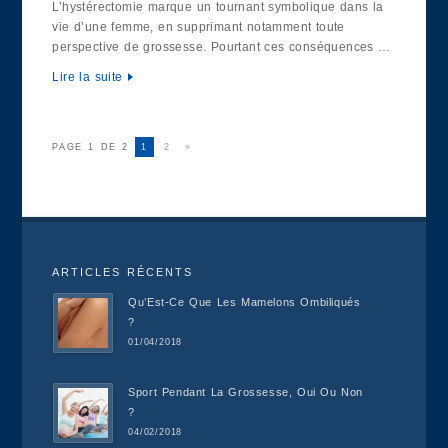
L’hystérectomie marque un tournant symbolique dans la
vie d’une femme, en supprimant notamment toute
perspective de grossesse. Pourtant ces conséquences …
Lire la suite
PAGE 1 DE 2
1
2
»
ARTICLES RÉCENTS
Qu’Est-Ce Que Les Mamelons Ombiliqués
?
01/04/2018
Sport Pendant La Grossesse, Oui Ou Non
?
04/02/2018