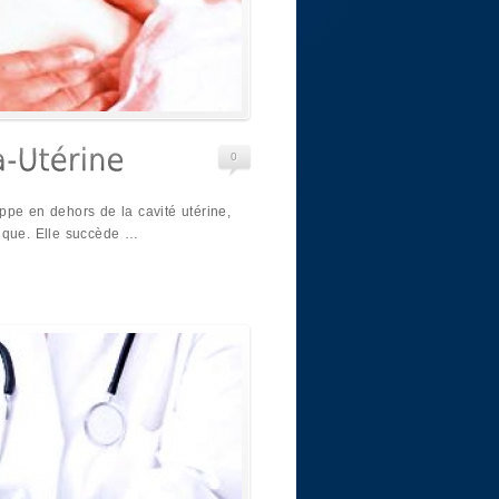
0
ppe en dehors de la cavité utérine,
ique. Elle succède …