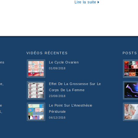
Lire la suite
VIDÉOS RÉCENTES
POSTS
ons
Le Cycle Ovarien
01/09/2018
e,
Effet De La Grossesse Sur Le
Corps De La Femme
23/08/2018
De
Le Point Sur L’Anesthésie
1,
Péridurale
04/12/2016