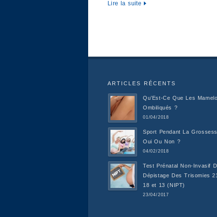
Lire la suite
ARTICLES RÉCENTS
Qu’Est-Ce Que Les Mamel
Ombiliqués ?
01/04/2018
Sport Pendant La Grossess
Oui Ou Non ?
04/02/2018
Test Prénatal Non-Invasif 
Dépistage Des Trisomies 2
18 et 13 (NIPT)
23/04/2017