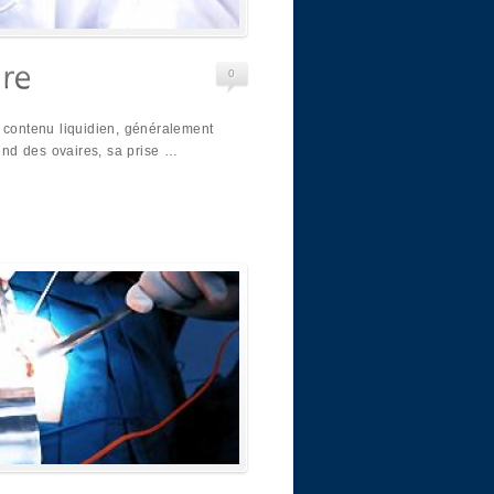
0
 contenu liquidien, généralement
nd des ovaires, sa prise …