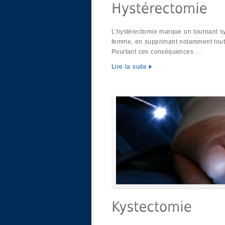
L’hystérectomie marque un tournant s
femme, en supprimant notamment tout
Pourtant ces conséquences …
Lire la suite