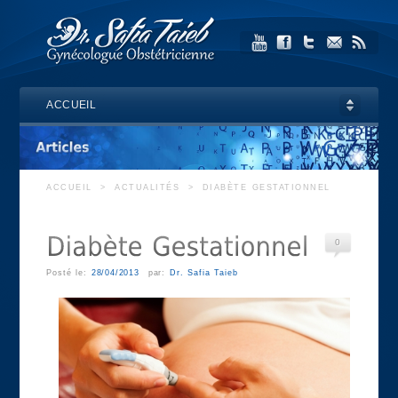
ACCUEIL
ACCUEIL
>
ACTUALITÉS
>
DIABÈTE GESTATIONNEL
0
Posté le:
28/04/2013
par:
Dr. Safia Taieb