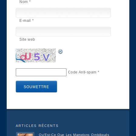
Nom
*
E-mail
*
Site web
Code Anti-spam
*
ARTICLES RÉCENTS
Qu’Est-Ce Que Les Mamelons Ombiliqués