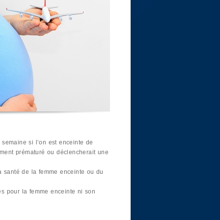
semaine si l’on est enceinte de
ement prématuré ou déclencherait une
a santé de la femme enceinte ou du
es pour la femme enceinte ni son