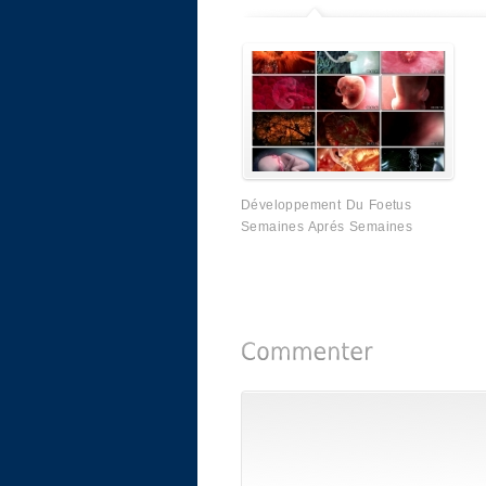
Développement Du Foetus
Semaines Aprés Semaines