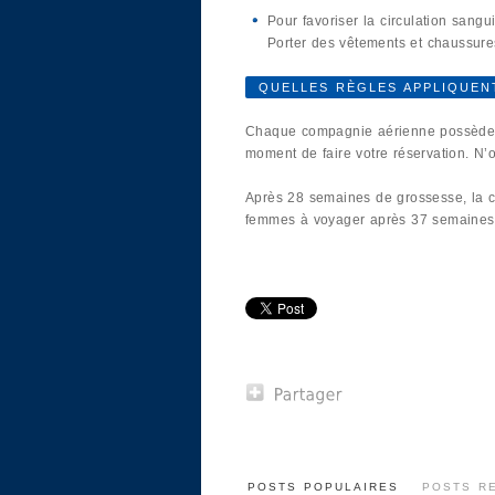
Pour favoriser la circulation sangu
Porter des vêtements et chaussure
QUELLES RÈGLES APPLIQUEN
Chaque compagnie aérienne possède sa 
moment de faire votre réservation. N’
Après 28 semaines de grossesse, la c
femmes à voyager après 37 semaines
POSTS POPULAIRES
POSTS R