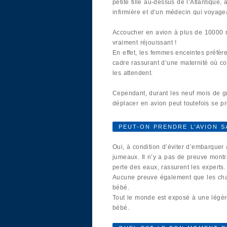
petite fille au-dessus de l’Atlantique, 
infirmière et d’un médecin qui voyage
Accoucher en avion à plus de 10000 m
vraiment réjouissant !
En effet, les femmes enceintes préfèr
cadre rassurant d’une maternité où con
les attendent.
Cependant, durant les neuf mois de g
déplacer en avion peut toutefois se pr
PEUT-ON PRENDRE L’AVION 
Oui, à condition d’éviter d’embarque
jumeaux. Il n’y a pas de preuve mont
perte des eaux, rassurent les experts.
Aucune preuve également que les chan
bébé.
Tout le monde est exposé à une légère
bébé.