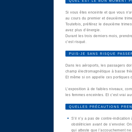
QUEL EST LE BON MOMENT P
Si vous êtes enceinte et que vous n’a
au cours du premier et deuxième trime
Toutefois, préférez le deuxième trime
avez plus d’énergie.
Durant les trois derniers mois, prend
c’est risqué.
PUIS-JE SANS RISQUE PASS
Dans les aéroports, les passagers doi
champ électromagnétique à basse fré
Et même si on appelle ces portiques 
L’exposition à de faibles niveaux, co
les femmes enceintes. Et c’est vrai au
QUELLES PRÉCAUTIONS PRE
S’il n’y a pas de contre-indicati
obstétricien avant de s’envoler. O
qui atteste que l’accouchement ne