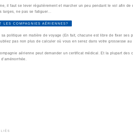
ine, il faut se lever régulièrement et marcher un peu pendant le vol afin de 
s larges, ne pas se fatiguer…
T LES COMPAGNIES AÉRIENNES?
politique en matière de voyage (En fait, chacune est libre de fixer ses p
oubliez pas non plus de calculer où vous en serez dans votre grossesse au
ompagnie aérienne peut demander un certificat médical. Et la plupart des 
 d’aménorrhée.
ELIÉS