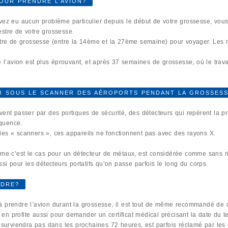
OUR PRENDRE L’AVION?
vez eu aucun problème particulier depuis le début de votre grossesse, vou
stre de votre grossesse.
stre de grossesse (entre la 14ème et la 27ème semaine) pour voyager. Les 
re l’avion est plus éprouvant, et après 37 semaines de grossesse, où le tra
ER SOUS LE SCANNER DES AÉROPORTS PENDANT LA GROSSES
vent passer par des portiques de sécurité, des détecteurs qui repèrent la p
quence.
des « scanners », ces appareils ne fonctionnent pas avec des rayons X.
mme c’est le cas pour un détecteur de métaux, est considérée comme sans r
ssi pour les détecteurs portatifs qu’on passe parfois le long du corps.
NDRE?
on à prendre l’avion durant la grossesse, il est tout de même recommandé d
n en profite aussi pour demander un certificat médical précisant la date du
 surviendra pas dans les prochaines 72 heures, est parfois réclamé par le