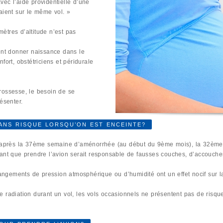
avec l’aide providentielle d’une
aient sur le même vol. »
ètres d’altitude n’est pas
ent donner naissance dans le
fort, obstétriciens et péridurale
rossesse, le besoin de se
ésenter.
SANS RISQUE LORSQU’ON EST ENCEINTE?
r après la 37ème semaine d’aménorrhée (au début du 9ème mois), la 32ème 
rant que prendre l’avion serait responsable de fausses couches, d’accouch
gements de pression atmosphérique ou d’humidité ont un effet nocif sur l
 radiation durant un vol, les vols occasionnels ne présentent pas de risqu