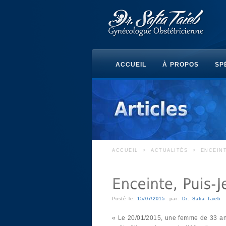
ACCUEIL
À PROPOS
SP
ACCUEIL
>
ACTUALITÉS
>
ENCEINT
Posté le:
15/07/2015
par:
Dr. Safia Taieb
« Le 20/01/2015, une femme de 33 a