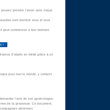
s pouvez prendre l’avion sans risque
nausées sont derrière vous et vous
vail peut commencer à tout moment,
SE?
résence d’objets en métal grâce à un
isque pour tout le monde, y compris
e demander l’avis de son gynécologue-
 terme de la grossesse. Ce document,
s compagnies aériennes