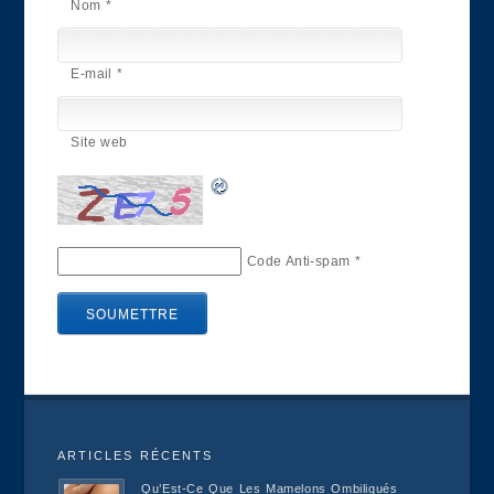
Nom
*
E-mail
*
Site web
Code Anti-spam
*
ARTICLES RÉCENTS
Qu’Est-Ce Que Les Mamelons Ombiliqués