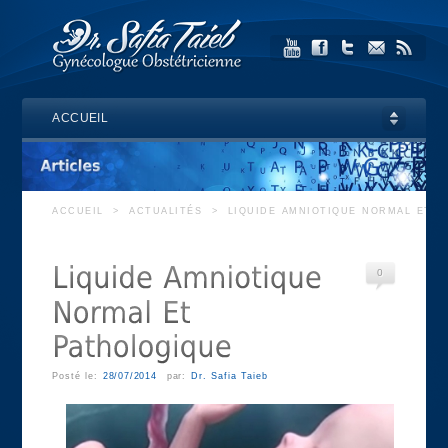
ACCUEIL
ACCUEIL
>
ACTUALITÉS
>
LIQUIDE AMNIOTIQUE NORMAL ET P
0
Posté le:
28/07/2014
par:
Dr. Safia Taieb