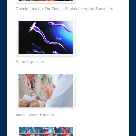
Développement Du Foetus Semaines Aprés Semaines
Spermogramme
Incontinence Urinaire