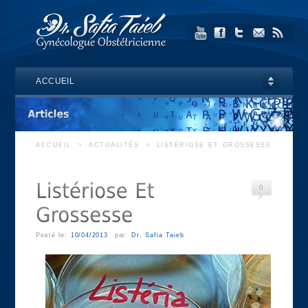
ACCUEIL
ACCUEIL
>
ACTUALITÉS
>
LISTÉRIOSE ET GROSSESSE
0
Posté le:
10/04/2013
par:
Dr. Safia Taieb