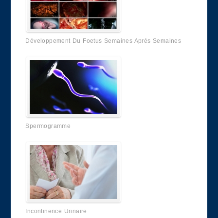
Développement Du Foetus Semaines Aprés Semaines
Spermogramme
Incontinence Urinaire