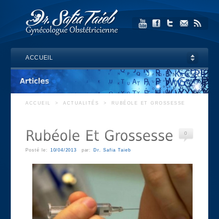
ACCUEIL
ACCUEIL
>
ACTUALITÉS
>
RUBÉOLE ET GROSSESSE
0
Posté le:
10/04/2013
par:
Dr. Safia Taieb