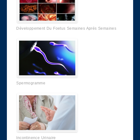
Développement Du Foetus Semaines Aprés Semaines
Spermogramme
Incontinence Urinaire