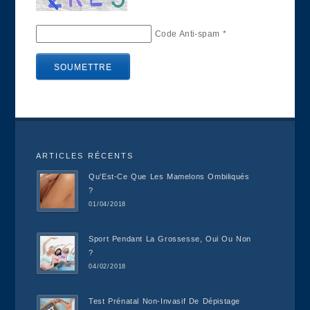
Code Anti-spam
*
ARTICLES RÉCENTS
Qu’Est-Ce Que Les Mamelons Ombiliqués
?
01/04/2018
Sport Pendant La Grossesse, Oui Ou Non
?
04/02/2018
Test Prénatal Non-Invasif De Dépistage