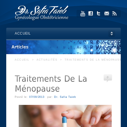
ACCUEIL
ACCUEIL
>
ACTUALITÉS
>
TRAITEMENTS DE LA MÉNOPAUSE
0
Posté le:
07/09/2013
par:
Dr. Safia Taieb