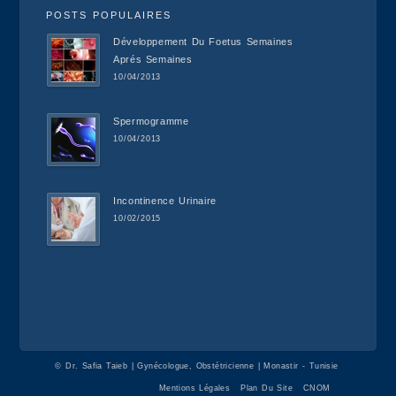
POSTS POPULAIRES
Développement Du Foetus Semaines
Aprés Semaines
10/04/2013
Spermogramme
10/04/2013
Incontinence Urinaire
10/02/2015
©
Dr. Safia Taieb | Gynécologue, Obstétricienne | Monastir - Tunisie
Mentions Légales
Plan Du Site
CNOM