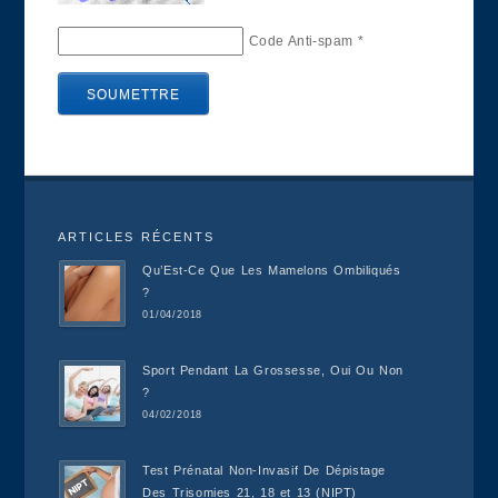
Code Anti-spam
*
ARTICLES RÉCENTS
Qu’Est-Ce Que Les Mamelons Ombiliqués
?
01/04/2018
Sport Pendant La Grossesse, Oui Ou Non
?
04/02/2018
Test Prénatal Non-Invasif De Dépistage
Des Trisomies 21, 18 et 13 (NIPT)