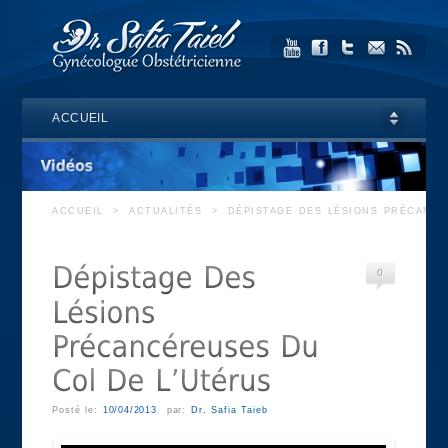
ACCUEIL
ACCUEIL
>
ACTUALITÉS
>
DÉPISTAGE DES LÉSIONS PRÉCANCÉ
0
Posté le:
10/04/2013
par:
Dr. Safia Taieb