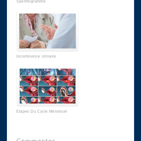
Spermogramme
Incontinence Urinaire
Etapes Du Cycle Menstruel