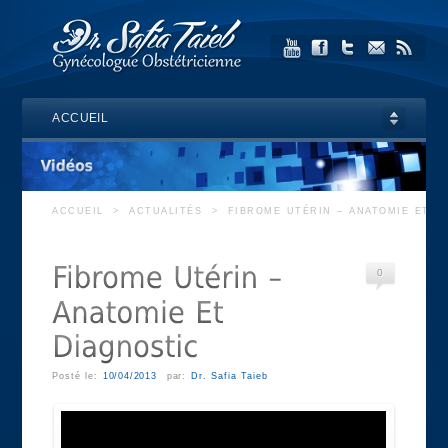
ACCUEIL
ACCUEIL
>
ACTUALITÉS
>
FIBROME UTÉRIN – ANATOMIE ET D
0
Posté le:
10/04/2013
par:
Dr. Safia Taieb