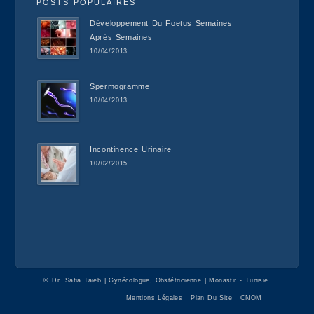
POSTS POPULAIRES
Développement Du Foetus Semaines
Aprés Semaines
10/04/2013
Spermogramme
10/04/2013
Incontinence Urinaire
10/02/2015
©
Dr. Safia Taieb | Gynécologue, Obstétricienne | Monastir - Tunisie
Mentions Légales
Plan Du Site
CNOM