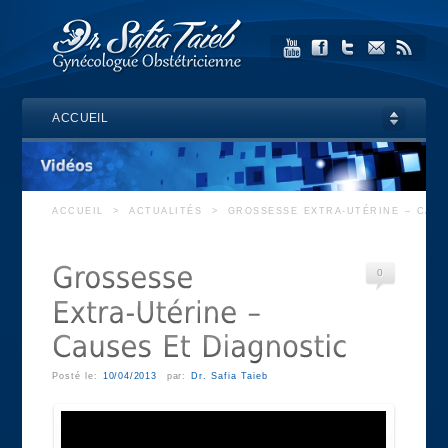
ACCUEIL
ACCUEIL
>
ACTUALITÉS
>
GROSSESSE EXTRA-UTÉRINE – CAUS
0
Posté le:
10/04/2013
par:
Dr. Safia Taieb