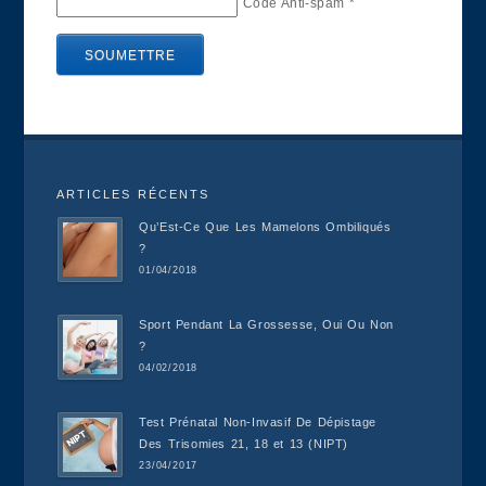
Code Anti-spam
*
ARTICLES RÉCENTS
Qu’Est-Ce Que Les Mamelons Ombiliqués
?
01/04/2018
Sport Pendant La Grossesse, Oui Ou Non
?
04/02/2018
Test Prénatal Non-Invasif De Dépistage
Des Trisomies 21, 18 et 13 (NIPT)
23/04/2017