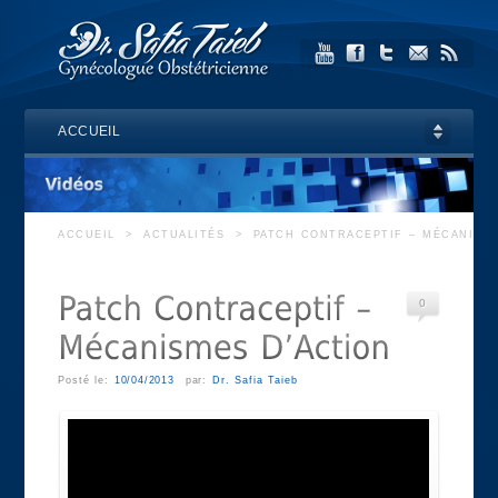
ACCUEIL
ACCUEIL
>
ACTUALITÉS
>
PATCH CONTRACEPTIF – MÉCANISME
0
Posté le:
10/04/2013
par:
Dr. Safia Taieb