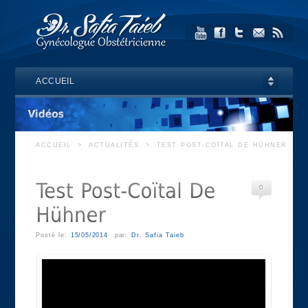
ACCUEIL
ACCUEIL
>
ACTUALITÉS
>
TEST POST-COÏTAL DE HÜHNER
0
Posté le:
15/05/2014
par:
Dr. Safia Taieb