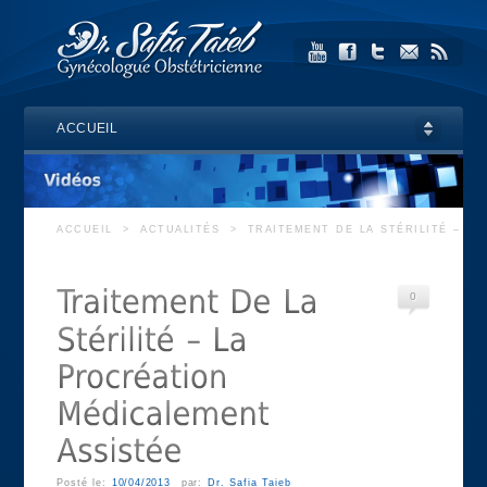
ACCUEIL
ACCUEIL
>
ACTUALITÉS
>
TRAITEMENT DE LA STÉRILITÉ – L
0
Posté le:
10/04/2013
par:
Dr. Safia Taieb