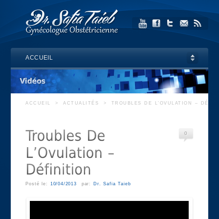
ACCUEIL
ACCUEIL
>
ACTUALITÉS
>
TROUBLES DE L’OVULATION – DÉFIN
0
Posté le:
10/04/2013
par:
Dr. Safia Taieb