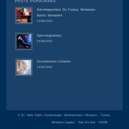
POSTS POPULAIRES
Développement Du Foetus Semaines
Aprés Semaines
10/04/2013
Spermogramme
10/04/2013
Incontinence Urinaire
10/02/2015
©
Dr. Safia Taieb | Gynécologue, Obstétricienne | Monastir - Tunisie
Mentions Légales
Plan Du Site
CNOM