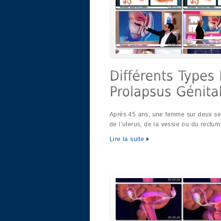
Aprés 45 ans, une femme sur deux se
de l’uterus, de la vessie ou du rectu
Lire la suite