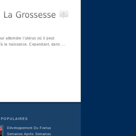
0
ur atteindre l’utérus où il peut
u’à la naissance. Cependant, dans …
 POPULAIRES
Développement Du Foetus
Semaines Aprés Semaines