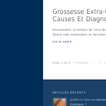
Normalement, la nidation de l’oeuf féc
Quand cette implantation se fait ailleur
Lire la suite
PAGE 4 DE 6
« PREMIER
...
«
2
ARTICLES RÉCENTS
Qu’Est-Ce Que Les Mamel
Ombiliqués ?