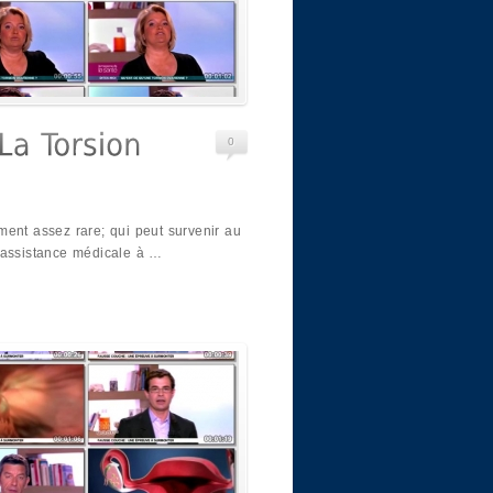
0
ment assez rare; qui peut survenir au
 assistance médicale à …