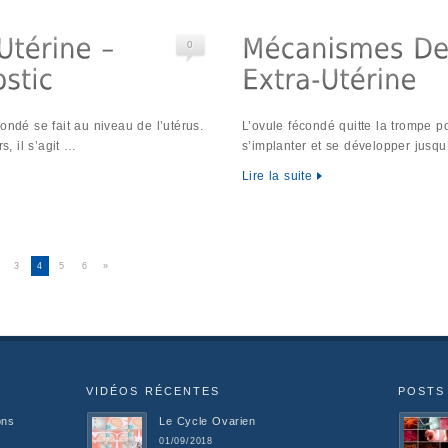
0
ondé se fait au niveau de l’utérus.
L’ovule fécondé quitte la trompe po
s, il s’agit …
s’implanter et se développer jusq
Lire la suite
3
4
5
6
»
VIDÉOS RÉCENTES
POSTS
ons
Le Cycle Ovarien
01/09/2018