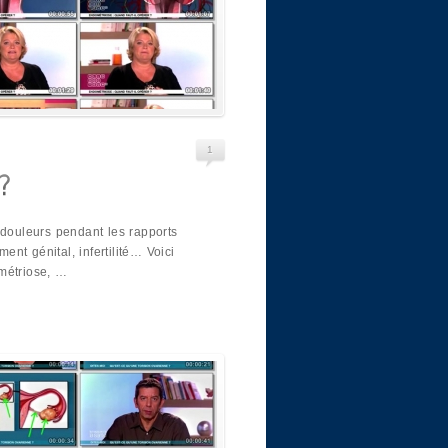
1
 douleurs pendant les rapports
ment génital, infertilité… Voici
métriose, …