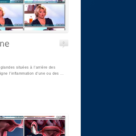
0
glandes situées à l’arrière des
signe l’inflammation d’une ou des …