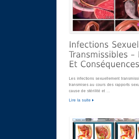
Les infections sexuellement transmiss
transmises au cours des rapports sexue
cause de stérilité et …
Lire la suite