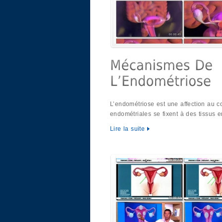
L’endométriose est une affection au co
endométriales se fixent à des tissus 
Lire la suite