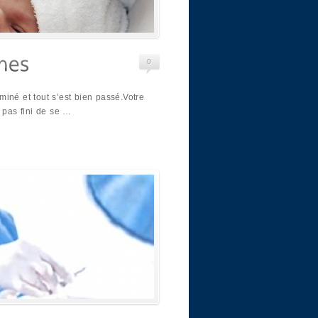
0
iné et tout s’est bien passé.Votre
a pas fini de se …