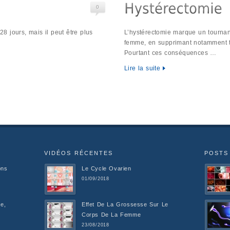
0
 jours, mais il peut être plus
L’hystérectomie marque un tournan
femme, en supprimant notamment t
Pourtant ces conséquences …
Lire la suite
VIDÉOS RÉCENTES
POSTS
ons
Le Cycle Ovarien
01/09/2018
e,
Effet De La Grossesse Sur Le
Corps De La Femme
23/08/2018