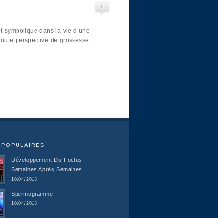
0
t symbolique dans la vie d’une
oute perspective de grossesse.
 POPULAIRES
Développement Du Foetus
Semaines Aprés Semaines
10/04/2013
Spermogramme
10/04/2013