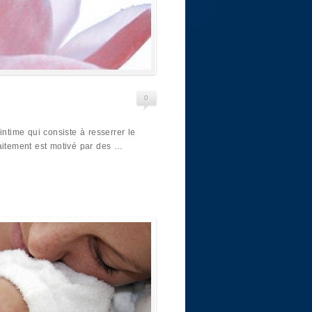
0
intime qui consiste à resserrer le
raitement est motivé par des …