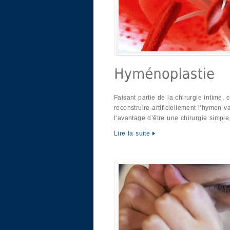
Faisant partie de la chirurgie intime, 
reconstruire artificiellement l’hymen 
l’avantage d’être une chirurgie simpl
Lire la suite