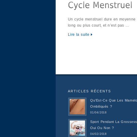
Un cycle menstruel dure en moyenne 28
long ou plus court, et n’est pas …
Lire la suite
ARTICLES RÉCENTS
Qu’Est-Ce Que Les Mamel
Ombiliqués ?
01/04/2018
Sport Pendant La Grossess
Oui Ou Non ?
04/02/2018