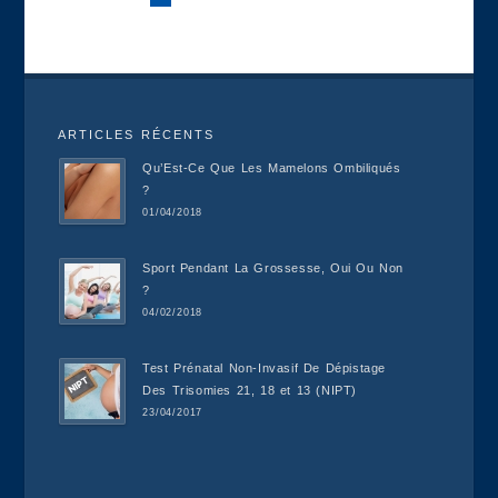
ARTICLES RÉCENTS
Qu’Est-Ce Que Les Mamelons Ombiliqués
?
01/04/2018
Sport Pendant La Grossesse, Oui Ou Non
?
04/02/2018
Test Prénatal Non-Invasif De Dépistage
Des Trisomies 21, 18 et 13 (NIPT)
23/04/2017