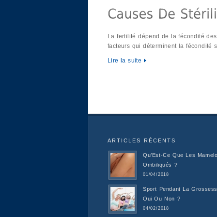
La fertilité dépend de la fécondité d
facteurs qui déterminent la fécondité
Lire la suite
ARTICLES RÉCENTS
Qu’Est-Ce Que Les Mamel
Ombiliqués ?
01/04/2018
Sport Pendant La Grossess
Oui Ou Non ?
04/02/2018