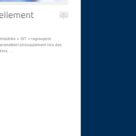
0
missibles « IST » regroupent
ransmettent principalement lors des
pénis, …