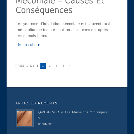
Le syndrome d’inhalation méconiale est souvent du à
une souffrance foetale ou à un accouchement aprés
terme, mais il peut …
Lire la suite
PAGE 1 DE 4
1
2
3
4
»
ARTICLES RÉCENTS
Qu’Est-Ce Que Les Mamelons Ombiliqués
?
01/04/2018