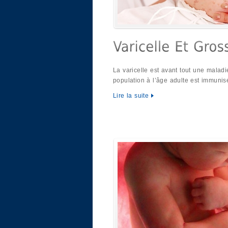
La varicelle est avant tout une maladi
population à l’âge adulte est immunis
Lire la suite