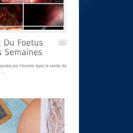
6
déposée par l’homme dans le ventre de
r …