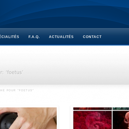
ÉCIALITÉS
F.A.Q.
ACTUALITÉS
CONTACT
HE POUR "FOETUS"