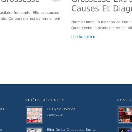
sitaire fréquente. Elle est causée
ndii. Ce parasite est généralement
Normalement, la nidation de l’oeuf 
Quand cette implantation se fait ail
Lire la suite
VIDÉOS RÉCENTES
POSTS
ons
Le Cycle Ovarien
01/09/2018
e,
Effet De La Grossesse Sur Le