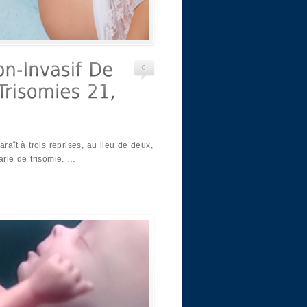
0
ît à trois reprises, au lieu de deux,
arle de trisomie. …