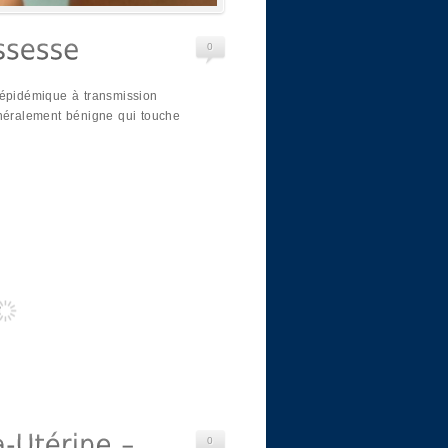
0
 épidémique à transmission
énéralement bénigne qui touche
0