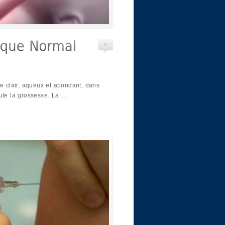
0
de clair, aqueux et abondant, dans
oute la grossesse. La …