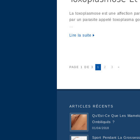
La toxoplasmose est une affection para
par un parasite appelé toxoplasma go
…
Lire la suite
PAGE 1 DE 3
1
2
3
»
ARTICLES RÉCENTS
Qu’Est-Ce Que Les Mamel
Ombiliqués ?
01/04/2018
Sport Pendant La Grossess