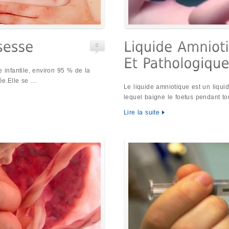
0
e infantile, environ 95 % de la
ée.Elle se …
Le liquide amniotique est un liqui
lequel baigne le foetus pendant t
Lire la suite